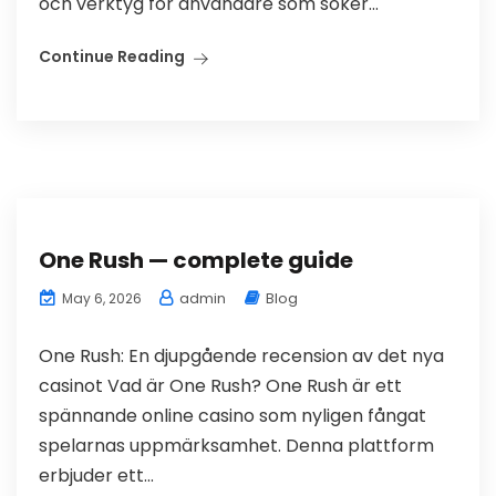
och verktyg för användare som söker...
Continue Reading
One Rush — complete guide
admin
Blog
May 6, 2026
One Rush: En djupgående recension av det nya
casinot Vad är One Rush? One Rush är ett
spännande online casino som nyligen fångat
spelarnas uppmärksamhet. Denna plattform
erbjuder ett...