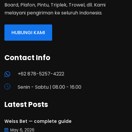
Board, Plafon, Pintu, Triplek, Trowel, dll. Kami
melayani pengiriman ke seluruh Indonesia.
HUBUNGI KAMI
Contact Info
+62 878-5257-4222
Senin - Sabtu | 08.00 - 16.00
Latest Posts
Weiss Bet — complete guide
May 6, 2026