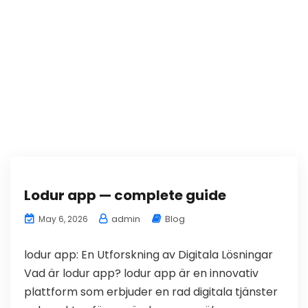
Lodur app — complete guide
admin
Blog
May 6, 2026
lodur app: En Utforskning av Digitala Lösningar
Vad är lodur app? lodur app är en innovativ
plattform som erbjuder en rad digitala tjänster