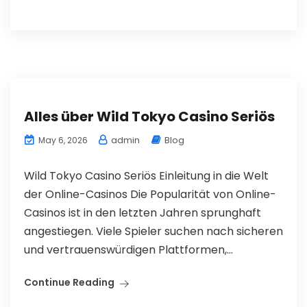
Alles über Wild Tokyo Casino Seriös
admin
Blog
May 6, 2026
Wild Tokyo Casino Seriös Einleitung in die Welt
der Online-Casinos Die Popularität von Online-
Casinos ist in den letzten Jahren sprunghaft
angestiegen. Viele Spieler suchen nach sicheren
und vertrauenswürdigen Plattformen,...
Continue Reading