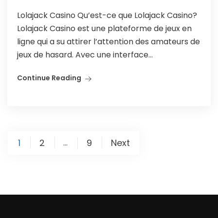
Lolajack Casino Qu’est-ce que Lolajack Casino?
Lolajack Casino est une plateforme de jeux en
ligne qui a su attirer l’attention des amateurs de
jeux de hasard. Avec une interface...
Continue Reading
Posts
1
2
9
Next
…
pagination