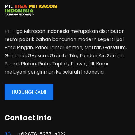
PT. Tiga Mitracon Indonesia merupakan distributor
resmi pabrik bahan bangunan modern seperti jual
Bata Ringan, Panel Lantai, Semen, Mortar, Galvalum,
Genteng, Gypsum, Granite Tile, Tandon Air, Semen
Board, Plafon, Pintu, Triplek, Trowel, dll. Kami
melayani pengiriman ke seluruh Indonesia.
HUBUNGI KAMI
Contact Info
+62 878-5257-4222