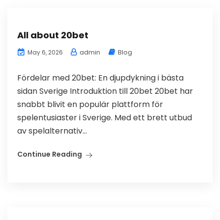
All about 20bet
admin
Blog
May 6, 2026
Fördelar med 20bet: En djupdykning i bästa
sidan Sverige Introduktion till 20bet 20bet har
snabbt blivit en populär plattform för
spelentusiaster i Sverige. Med ett brett utbud
av spelalternativ...
Continue Reading