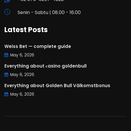
Senin - Sabtu | 08.00 - 16.00
Latest Posts
Weiss Bet — complete guide
May 6, 2026
Everything about сasino goldenbull
May 6, 2026
Everything about Golden Bull Välkomstbonus
May 6, 2026