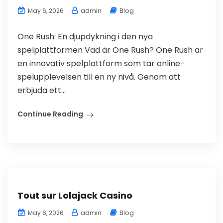
admin
Blog
May 6, 2026
One Rush: En djupdykning i den nya
spelplattformen Vad är One Rush? One Rush är
en innovativ spelplattform som tar online-
spelupplevelsen till en ny nivå. Genom att
erbjuda ett...
Continue Reading
Tout sur Lolajack Casino
admin
Blog
May 6, 2026