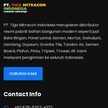
PT. Tiga Mitracon Indonesia merupakan distributor
resmi pabrik bahan bangunan modern seperti jual
Bata Ringan, Panel Lantai, Semen, Mortar, Galvalum,
Genteng, Gypsum, Granite Tile, Tandon Air, Semen
Board, Plafon, Pintu, Triplek, Trowel, dll. Kami
melayani pengiriman ke seluruh Indonesia.
HUBUNGI KAMI
Contact Info
+62 878-5257-4222