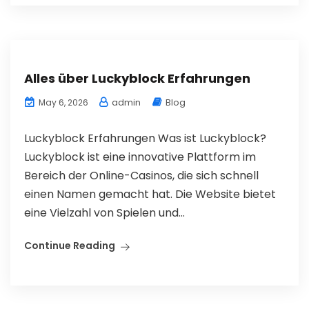
Alles über Luckyblock Erfahrungen
admin
Blog
May 6, 2026
Luckyblock Erfahrungen Was ist Luckyblock?
Luckyblock ist eine innovative Plattform im
Bereich der Online-Casinos, die sich schnell
einen Namen gemacht hat. Die Website bietet
eine Vielzahl von Spielen und...
Continue Reading