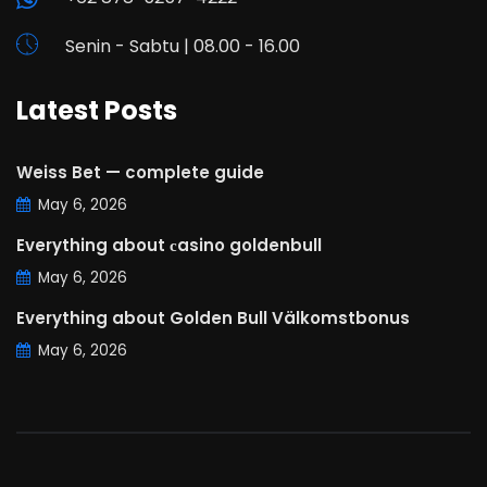
Senin - Sabtu | 08.00 - 16.00
Latest Posts
Weiss Bet — complete guide
May 6, 2026
Everything about сasino goldenbull
May 6, 2026
Everything about Golden Bull Välkomstbonus
May 6, 2026