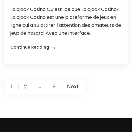
Lolajack Casino Qu’est-ce que Lolajack Casino?
Lolajack Casino est une plateforme de jeux en
ligne qui a su attirer l’attention des amateurs de
jeux de hasard. Avec une interface...
Continue Reading
Posts
1
2
9
Next
…
pagination