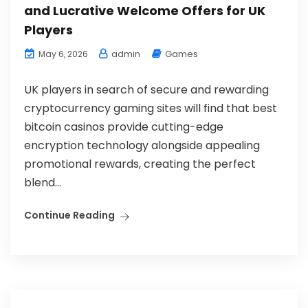
and Lucrative Welcome Offers for UK
Players
admin
Games
May 6, 2026
UK players in search of secure and rewarding
cryptocurrency gaming sites will find that best
bitcoin casinos provide cutting-edge
encryption technology alongside appealing
promotional rewards, creating the perfect
blend...
Continue Reading