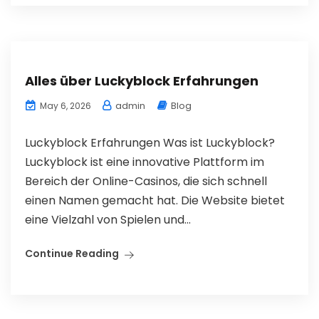
Alles über Luckyblock Erfahrungen
admin
Blog
May 6, 2026
Luckyblock Erfahrungen Was ist Luckyblock?
Luckyblock ist eine innovative Plattform im
Bereich der Online-Casinos, die sich schnell
einen Namen gemacht hat. Die Website bietet
eine Vielzahl von Spielen und...
Continue Reading