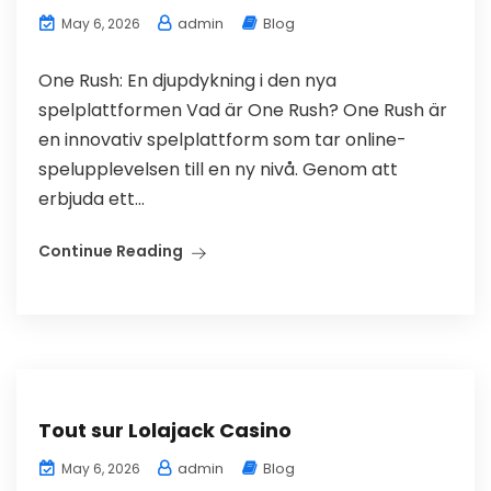
admin
Blog
May 6, 2026
One Rush: En djupdykning i den nya
spelplattformen Vad är One Rush? One Rush är
en innovativ spelplattform som tar online-
spelupplevelsen till en ny nivå. Genom att
erbjuda ett...
Continue Reading
Tout sur Lolajack Casino
admin
Blog
May 6, 2026