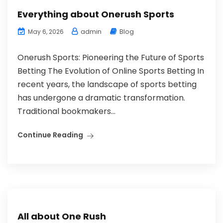
Everything about Onerush Sports
admin
Blog
May 6, 2026
Onerush Sports: Pioneering the Future of Sports
Betting The Evolution of Online Sports Betting In
recent years, the landscape of sports betting
has undergone a dramatic transformation.
Traditional bookmakers...
Continue Reading
All about One Rush