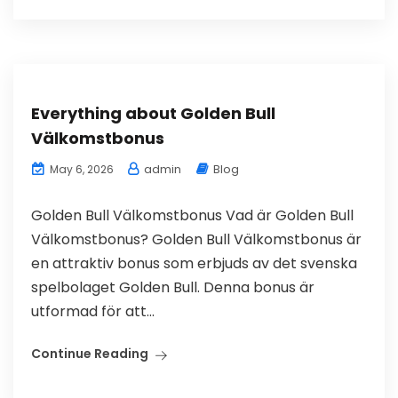
Everything about Golden Bull
Välkomstbonus
admin
Blog
May 6, 2026
Golden Bull Välkomstbonus Vad är Golden Bull
Välkomstbonus? Golden Bull Välkomstbonus är
en attraktiv bonus som erbjuds av det svenska
spelbolaget Golden Bull. Denna bonus är
utformad för att...
Continue Reading