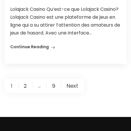
Lolajack Casino Qu’est-ce que Lolajack Casino?
Lolajack Casino est une plateforme de jeux en
ligne qui a su attirer l’attention des amateurs de
jeux de hasard. Avec une interface...
Continue Reading
Posts
1
2
9
Next
…
pagination