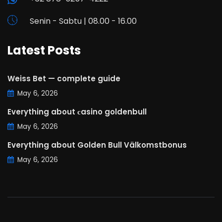
Senin - Sabtu | 08.00 - 16.00
Latest Posts
Weiss Bet — complete guide
May 6, 2026
Everything about сasino goldenbull
May 6, 2026
Everything about Golden Bull Välkomstbonus
May 6, 2026