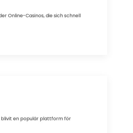
er Online-Casinos, die sich schnell
blivit en populär plattform för