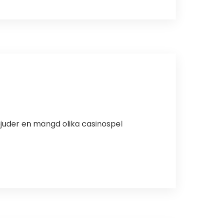
bjuder en mängd olika casinospel