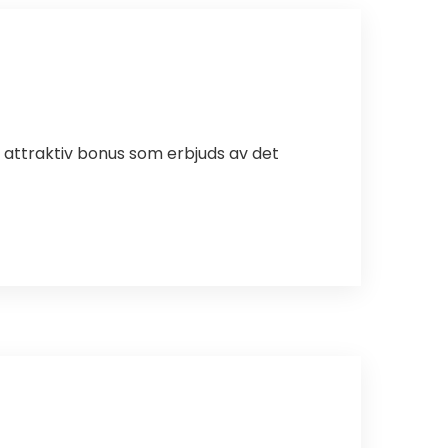
attraktiv bonus som erbjuds av det