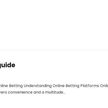
guide
line Betting Understanding Online Betting Platforms Onl
yers convenience and a multitude...