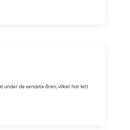
t under de senaste åren, vilket har lett