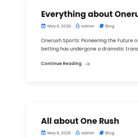
Everything about Oner
May 6, 2026
admin
Blog
Onerush Sports: Pioneering the Future of
betting has undergone a dramatic trans
Continue Reading
All about One Rush
May 6, 2026
admin
Blog