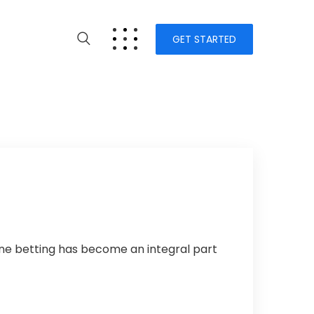
GET STARTED
ine betting has become an integral part