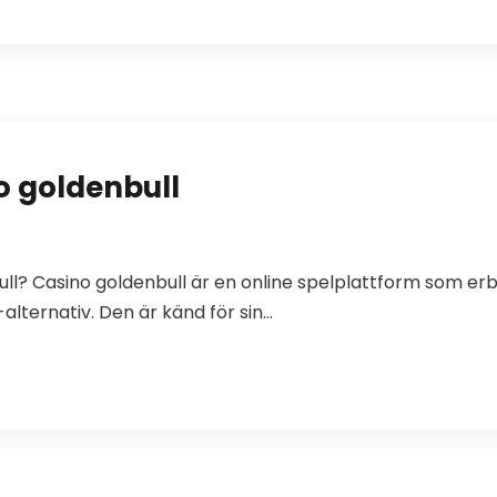
o goldenbull
ull? Casino goldenbull är en online spelplattform som er
alternativ. Den är känd för sin...