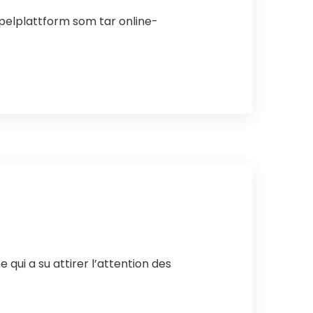
pelplattform som tar online-
qui a su attirer l’attention des