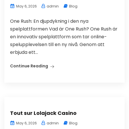
admin
Blog
May 6, 2026
One Rush: En djupdykning i den nya
spelplattformen Vad är One Rush? One Rush är
en innovativ spelplattform som tar online-
spelupplevelsen till en ny nivå. Genom att
erbjuda ett...
Continue Reading
Tout sur Lolajack Casino
admin
Blog
May 6, 2026