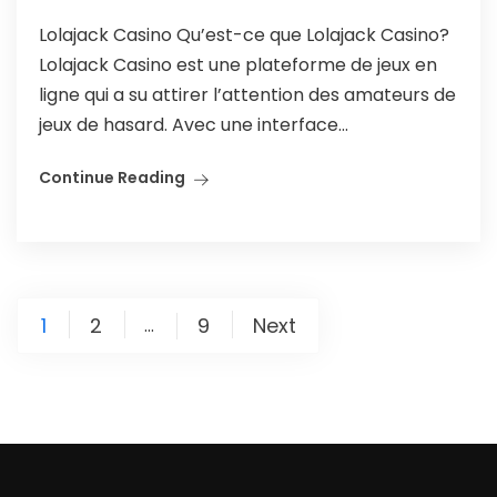
Lolajack Casino Qu’est-ce que Lolajack Casino?
Lolajack Casino est une plateforme de jeux en
ligne qui a su attirer l’attention des amateurs de
jeux de hasard. Avec une interface...
Continue Reading
Posts
1
2
9
Next
…
pagination