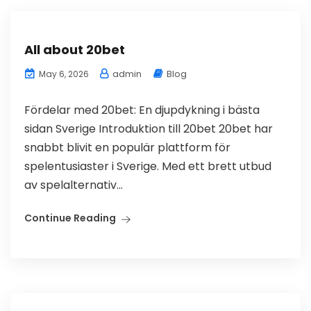
All about 20bet
admin
Blog
May 6, 2026
Fördelar med 20bet: En djupdykning i bästa
sidan Sverige Introduktion till 20bet 20bet har
snabbt blivit en populär plattform för
spelentusiaster i Sverige. Med ett brett utbud
av spelalternativ...
Continue Reading