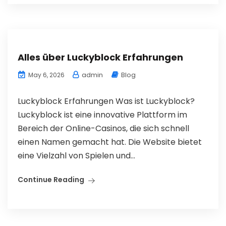
Alles über Luckyblock Erfahrungen
admin
Blog
May 6, 2026
Luckyblock Erfahrungen Was ist Luckyblock?
Luckyblock ist eine innovative Plattform im
Bereich der Online-Casinos, die sich schnell
einen Namen gemacht hat. Die Website bietet
eine Vielzahl von Spielen und...
Continue Reading