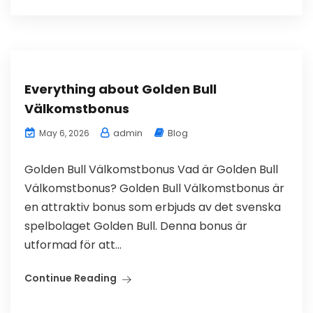
Everything about Golden Bull
Välkomstbonus
admin
Blog
May 6, 2026
Golden Bull Välkomstbonus Vad är Golden Bull
Välkomstbonus? Golden Bull Välkomstbonus är
en attraktiv bonus som erbjuds av det svenska
spelbolaget Golden Bull. Denna bonus är
utformad för att...
Continue Reading