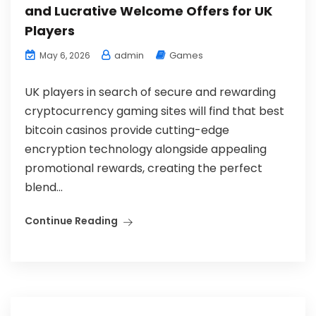
and Lucrative Welcome Offers for UK
Players
admin
Games
May 6, 2026
UK players in search of secure and rewarding
cryptocurrency gaming sites will find that best
bitcoin casinos provide cutting-edge
encryption technology alongside appealing
promotional rewards, creating the perfect
blend...
Continue Reading