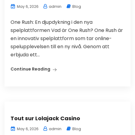
admin
Blog
May 6, 2026
One Rush: En djupdykning i den nya
spelplattformen Vad är One Rush? One Rush är
en innovativ spelplattform som tar online-
spelupplevelsen till en ny nivå. Genom att
erbjuda ett...
Continue Reading
Tout sur Lolajack Casino
admin
Blog
May 6, 2026