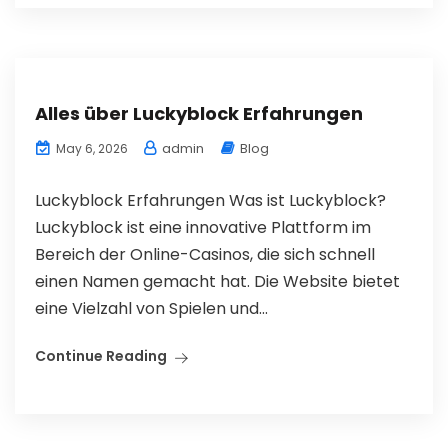
Alles über Luckyblock Erfahrungen
admin
Blog
May 6, 2026
Luckyblock Erfahrungen Was ist Luckyblock?
Luckyblock ist eine innovative Plattform im
Bereich der Online-Casinos, die sich schnell
einen Namen gemacht hat. Die Website bietet
eine Vielzahl von Spielen und...
Continue Reading