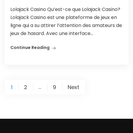
Lolajack Casino Qu’est-ce que Lolajack Casino?
Lolajack Casino est une plateforme de jeux en
ligne qui a su attirer l’attention des amateurs de
jeux de hasard. Avec une interface...
Continue Reading
Posts
1
2
9
Next
…
pagination