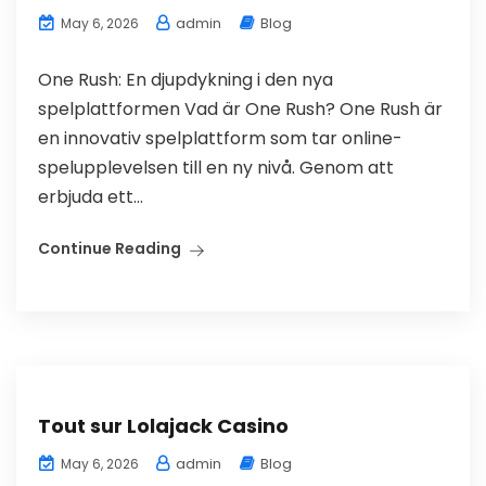
admin
Blog
May 6, 2026
One Rush: En djupdykning i den nya
spelplattformen Vad är One Rush? One Rush är
en innovativ spelplattform som tar online-
spelupplevelsen till en ny nivå. Genom att
erbjuda ett...
Continue Reading
Tout sur Lolajack Casino
admin
Blog
May 6, 2026